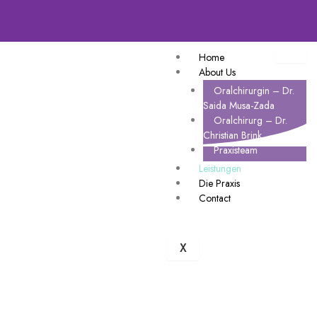
Home
About Us
Oralchirurgin – Dr.
Saida Musa-Zada
Oralchirurg – Dr.
Christian Brink
Praxisteam
Leistungen
Die Praxis
Contact
X