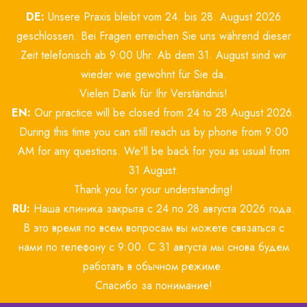
Zum
DE:
Unsere Praxis bleibt vom 24. bis 28. August 2026
Inhalt
springen
geschlossen. Bei Fragen erreichen Sie uns während dieser
Zeit telefonisch ab 9:00 Uhr. Ab dem 31. August sind wir
wieder wie gewohnt für Sie da.
Vielen Dank für Ihr Verständnis!
EN:
Our practice will be closed from 24 to 28 August 2026.
During this time you can still reach us by phone from 9:00
AM for any questions. We'll be back for you as usual from
31 August.
Thank you for your understanding!
RU:
Наша клиника закрыта с 24 по 28 августа 2026 года.
В это время по всем вопросам вы можете связаться с
нами по телефону с 9:00. С 31 августа мы снова будем
работать в обычном режиме.
Спасибо за понимание!