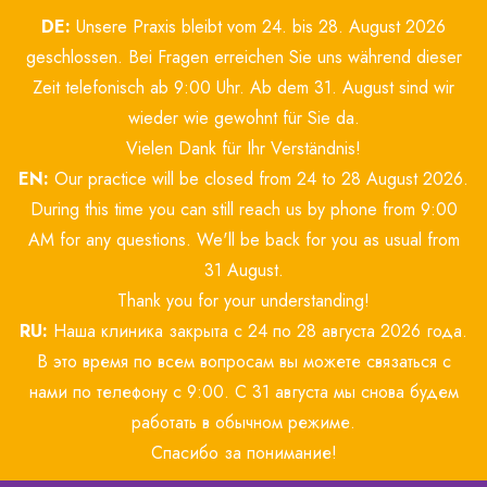
Zum
DE:
Unsere Praxis bleibt vom 24. bis 28. August 2026
Inhalt
springen
geschlossen. Bei Fragen erreichen Sie uns während dieser
Zeit telefonisch ab 9:00 Uhr. Ab dem 31. August sind wir
wieder wie gewohnt für Sie da.
Vielen Dank für Ihr Verständnis!
EN:
Our practice will be closed from 24 to 28 August 2026.
During this time you can still reach us by phone from 9:00
AM for any questions. We'll be back for you as usual from
31 August.
Thank you for your understanding!
RU:
Наша клиника закрыта с 24 по 28 августа 2026 года.
В это время по всем вопросам вы можете связаться с
нами по телефону с 9:00. С 31 августа мы снова будем
работать в обычном режиме.
Спасибо за понимание!