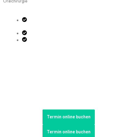
Oralchirurgie
Beherrschung mehrerer Sprachen, darunter Deutsch,
Englisch, Spanisch und Portugiesisch
Qualifikation als Fachzahnarzt für Oralchirurgie
Hat sich über die neuesten wissenschaftlichen Entwicklungen
auf dem Laufenden gehalten
Termin online buchen
Termin online buchen