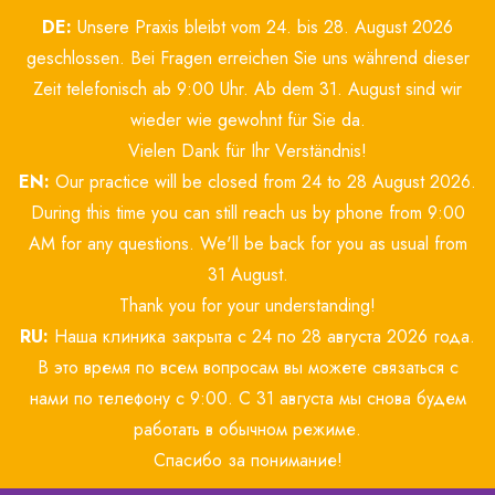
Zum
DE:
Unsere Praxis bleibt vom 24. bis 28. August 2026
Inhalt
springen
geschlossen. Bei Fragen erreichen Sie uns während dieser
Zeit telefonisch ab 9:00 Uhr. Ab dem 31. August sind wir
wieder wie gewohnt für Sie da.
Vielen Dank für Ihr Verständnis!
EN:
Our practice will be closed from 24 to 28 August 2026.
During this time you can still reach us by phone from 9:00
AM for any questions. We'll be back for you as usual from
31 August.
Thank you for your understanding!
RU:
Наша клиника закрыта с 24 по 28 августа 2026 года.
В это время по всем вопросам вы можете связаться с
нами по телефону с 9:00. С 31 августа мы снова будем
работать в обычном режиме.
Спасибо за понимание!