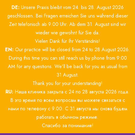
Zum
DE:
Unsere Praxis bleibt vom 24. bis 28. August 2026
Inhalt
springen
geschlossen. Bei Fragen erreichen Sie uns während dieser
Zeit telefonisch ab 9:00 Uhr. Ab dem 31. August sind wir
wieder wie gewohnt für Sie da.
Vielen Dank für Ihr Verständnis!
EN:
Our practice will be closed from 24 to 28 August 2026.
During this time you can still reach us by phone from 9:00
AM for any questions. We'll be back for you as usual from
31 August.
Thank you for your understanding!
RU:
Наша клиника закрыта с 24 по 28 августа 2026 года.
В это время по всем вопросам вы можете связаться с
нами по телефону с 9:00. С 31 августа мы снова будем
работать в обычном режиме.
Спасибо за понимание!